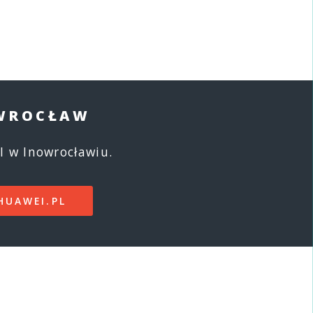
OWROCŁAW
 w Inowrocławiu.
HUAWEI.PL