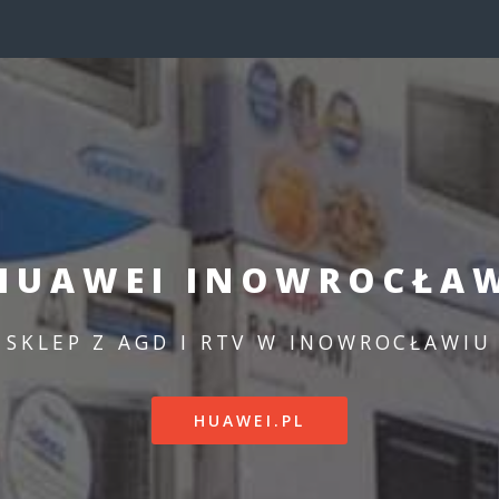
HUAWEI INOWROCŁA
SKLEP Z AGD I RTV W INOWROCŁAWIU
HUAWEI.PL