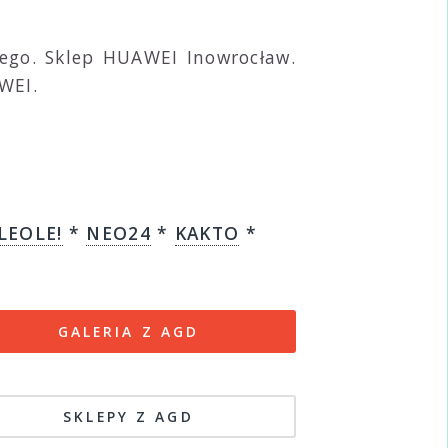
ego. Sklep HUAWEI Inowrocław.
WEI.
LEOLE!
*
NEO24
*
KAKTO
*
GALERIA Z AGD
SKLEPY Z AGD