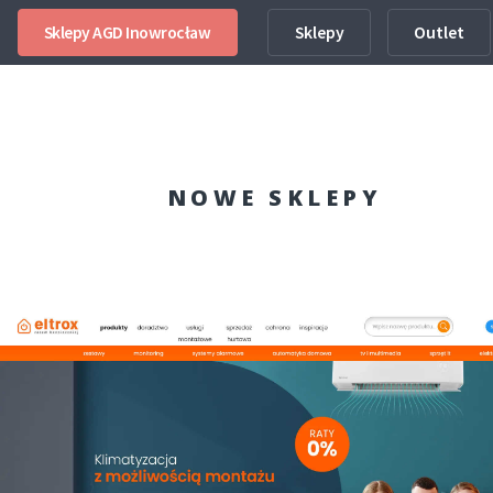
Sklepy AGD Inowrocław
Sklepy
Outlet