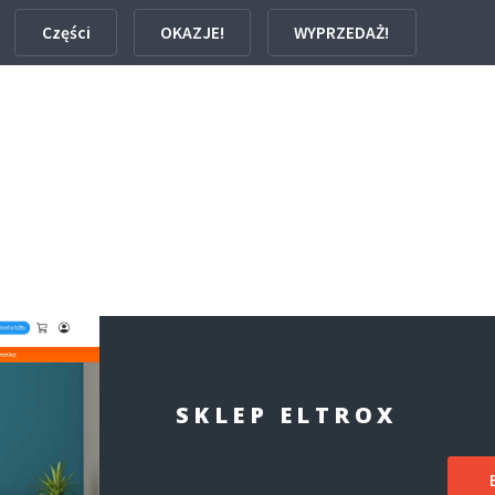
Części
OKAZJE!
WYPRZEDAŻ!