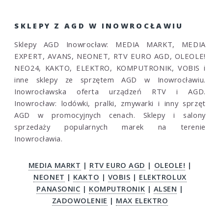
SKLEPY Z AGD W INOWROCŁAWIU
Sklepy AGD Inowrocław: MEDIA MARKT, MEDIA
EXPERT, AVANS, NEONET, RTV EURO AGD, OLEOLE!
NEO24, KAKTO, ELEKTRO, KOMPUTRONIK, VOBIS i
inne sklepy ze sprzętem AGD w Inowrocławiu.
Inowrocławska oferta urządzeń RTV i AGD.
Inowrocław: lodówki, pralki, zmywarki i inny sprzęt
AGD w promocyjnych cenach. Sklepy i salony
sprzedaży popularnych marek na terenie
Inowrocławia.
MEDIA MARKT
|
RTV EURO AGD
|
OLEOLE!
|
NEONET
|
KAKTO
|
VOBIS
|
ELEKTROLUX
PANASONIC
|
KOMPUTRONIK
|
ALSEN
|
ZADOWOLENIE
|
MAX ELEKTRO